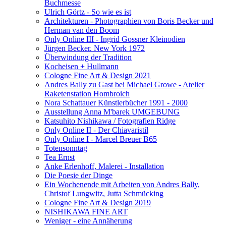
Buchmesse
Ulrich Görtz - So wie es ist
Architekturen - Photographien von Boris Becker und
Herman van den Boom
Only Online III - Ingrid Gossner Kleinodien
Jürgen Becker. New York 1972
Überwindung der Tradition
Kocheisen + Hullmann
Cologne Fine Art & Design 2021
Andres Bally zu Gast bei Michael Growe - Atelier
Raketenstation Hombroich
Nora Schattauer Künstlerbücher 1991 - 2000
Ausstellung Anna M'barek UMGEBUNG
Katsuhito Nishikawa / Fotografien Ridge
Only Online II - Der Chiavaristil
Only Online I - Marcel Breuer B65
Totensonntag
Tea Ernst
Anke Erlenhoff, Malerei - Installation
Die Poesie der Dinge
Ein Wochenende mit Arbeiten von Andres Bally,
Christof Lungwitz, Jutta Schmücking
Cologne Fine Art & Design 2019
NISHIKAWA FINE ART
Weniger - eine Annäherung