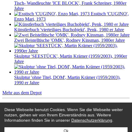
Tisch- Wandleuchte 'ICE BLOCK', Frank Schreiner, 1980er
Jahre
Esstisch 'CUGINO',
Enzo Mari, 1973
Künstlerbuch 'vierteiliges Buchobjekt', Penk, 1980 er Jahre
Zwei Beistelltische 'OMK', Rodney Kinsman, 1980er Jahre
Skulptur 'SEESTÜCK', Martin Krämer (1959/2003), 1990er
Jahre
Skulptur 'ohne Titel, DOM', Martin Krämer (1959/2003),
1990 er Jahre
Mehr aus dem Depot
Martin Bohn bei:
Diese Webseite benutzt Cookies. Wenn Sie die Webseite weiter
nutzen, gehen wir von Ihrem Einverständnis aus. Weitere
editionformform
Informationen finden Sie in unserer
Datenschutzerklärung
.
rubylux
instagram
Ok