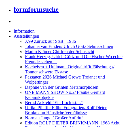
formformsuche
Information
Ausstellungen
X99 Zurück auf Start - 1986
Johanna van Emden/ Ulrich Görtz Sehmaschinen
Martin Krämer Chiffren der Sehnsucht
Frank Herzog, Ulrich Görtz und Ole Fischer Wo echte
Freunde stehen....
Kocheisen + Hullmann Original trifft Fälschung //
Tonnenschwere Ekstase
Passagen 2026 Michael Growe Trojaner und
Wolpertinger
Daphne van der Grinten Metamorphosen
ONE MANY SHOW No.2/ Frauke Gerhard
Keramikobjekte
Bernd Ackfeld "Ein Loch ist...."
Ulrike Pfeiffer Frühe Fotografien/ Rolf Dieter
Brinkmann Häusliche Verhältnisse
Norman Junge / Großer Auftritt!
Edition ROLF DIETER BRINKMANN, 1968 Acht