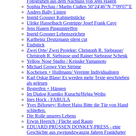
Fotografien aus dem Nachlass von Jens Hagen
Sophia Pechau / Martin Claßen 50°24'46"N 7°09'07"E
Andres Bally Linien
Ingrid Gossner Kabinettstücke
Ulrike Hasselbach Gestrüpp/ Josef Frank Cave
Jens Hagen Pinguintreffen
Ingrid Gossner Lebenszeichen
Karlheinz Deutzmann silent cut
Endstück
Zwei Orte/ Zwei Projekte: Christoph R. Siebrasse/
Christoph R. Siebrasse und Rainer Siebrasse Schenk
Yellow Nose Studio / Keisuke Yamamoto
Michael Growe Vier Ströme
Kocheisen + Hullmann/ Vereinte Individualisten
Karl Oskar Blase/ Es werden mehr Texte geschrieben
als gelesen
Begreifen + Hängen
Im Dialog Kumiko Kurachi/Helga Weihs
Ines Hock - FABULA
Yves Bélorgey/ Robert Haiss Bitte die Tür von Hand
schließen.
Die Rolle unseres Lebens
Erwin Heerich / Fläche und Raum
EDUARD PRÜSSEN DONKEY-PRESS - eine
Geschichte aus zweiundzwanzig Jahren Frankfurter