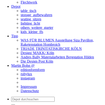
Flechtwerk
Depot
table_tisch
storage_aufbewahren
seating_sitzen
lighting_licht
others_weitere_gueter
kids_kleine_ffs
Tipp
WAS FÜR BLUMEN Ausstellung Siza Pavillon,
Raketenstation Hombroich
TRIADE TRINITATISKIRCHE KÖLN
Design/ MAKK/ Köln
Andres Bally Materialarbeiten Bergstation Hilden
Die Design Post Köln
Martin Bohn @
editionformform
rubylux
instagram
Impressum
Datenschutz