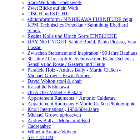
StockWerk als Lebenswerk
Zwei Blicke auf ein Werk
TISCH und STUHL
editionformform / NISHIKAWA FURNITURE zeigt
KPM Technisches Porzellan / Sammlung Eberhard
Schulz
Regine Kolle und Ulrich Görtz EINBLICKE
DAY NOT NIGHT Sabine Boehl, Pablo Picasso, Vera
Lossau
Zwischen Statement und Inspiration / 99 Jahre Bauhaus
30 Jahre / Christoph R. Siebrasse und Rainer Schenk /
Sensilla und Rosie / Gestern und Heute
Parallele Holz - Andres Bally - Martin Claßen -
Michael Growe - Erwin Nöthen
David Wolton stool & chair
Katsuhito Nishikawa
Otl Aicher Möbel + Plakate
Appartement Raumeins + Antonio Calderara
Appartement Raumeins + Martin Claßen Photographie
Knoll International, 1950/60er Jahre
Michael Growe up/toseven
Andres Bally – Möbel und Bild
Cadregabec
Wilhelm Braun-Feldweg
SH < 43 CM