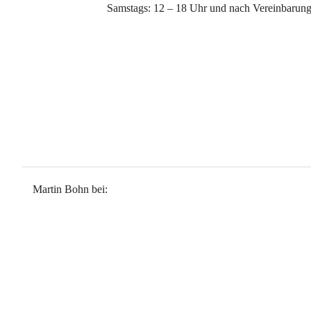
Samstags: 12 – 18 Uhr und nach Vereinbarun
Endstück
Zwei Orte/ Zwei Projekte: Chri
Yellow Nose Studio / Keisuke
Michael Growe Vier Ströme
Kocheisen + Hullmann/ Vereint
Karl Oskar Blase/ Es werden me
Martin Bohn bei:
Begreifen + Hängen
Im Dialog Kumiko Kurachi/He
Ines Hock - FABULA
Yves Bélorgey/ Robert Haiss Bi