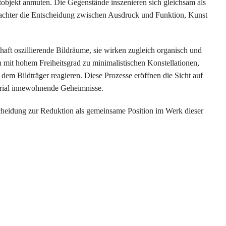
tobjekt anmuten. Die Gegenstände inszenieren sich gleichsam als
ien/ Rolf Dieter Brinkmann Häusliche Verhältnisse
rachter die Entscheidung zwischen Ausdruck und Funktion, Kunst
!
haft oszillierende Bildräume, sie wirken zugleich organisch und
NN, 1968 Acht Fotografien aus dem Nachlass von Jens Hagen
ch mit hohem Freiheitsgrad zu minimalistischen Konstellationen,
dem Bildträger reagieren. Diese Prozesse eröffnen die Sicht auf
n 50°24'46"N 7°09'07"E
erial innewohnende Geheimnisse.
eidung zur Reduktion als gemeinsame Position im Werk dieser
osef Frank Cave
t