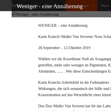
Weniger - eine Annäherung
formformsuche
Information
Ausstellungen
Depot
X99 Zurück auf Start - 1986
table
WENIGER – eine Annäherung
Johanna van Emden/ Ulrich Gö
stora
Karin Kutsch/ Muller Van Severen/ Nora Scha
Martin Krämer Chiffren der Se
seati
28.September – 12.Oktober 2019
Frank Herzog, Ulrich Görtz und
light
Wählen wir die Koordinate Null als Ausgang
Kocheisen + Hullmann Original
other
getroffen, mehr oder weniger an Pigmenten, Ko
Abständen, ...... . Wie diese Entscheidungen E
Passagen 2026 Michael Growe 
kids_
Karin Kutschs Arbeitsfeld ist die Farbmalerei
Daphne van der Grinten Meta
Wirkungen, die sich semantisch der Stille und
Konzentration auf das Wesentliche einer künst
ONE MANY SHOW No.2/ Frauk
Das Duo Muller Van Severen hat für das Label
Bernd Ackfeld "Ein Loch ist....