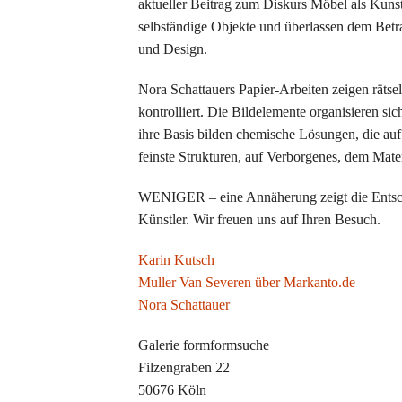
aktueller Beitrag zum Diskurs Möbel als Kuns
Ulrike Pfeiffer Frühe Fotograf
selbständige Objekte und überlassen dem Bet
und Design.
Norman Junge / Großer Auftritt
Nora Schattauers Papier-Arbeiten zeigen rätsel
Edition ROLF DIETER BRINKMA
kontrolliert. Die Bildelemente organisieren si
ihre Basis bilden chemische Lösungen, die auf 
Sophia Pechau / Martin Claße
feinste Strukturen, auf Verborgenes, dem Mat
Andres Bally Linien
WENIGER – eine Annäherung zeigt die Entsch
Künstler. Wir freuen uns auf Ihren Besuch.
Ingrid Gossner Kabinettstücke
Karin Kutsch
Ulrike Hasselbach Gestrüpp/ J
Muller Van Severen über Markanto.de
Nora Schattauer
Jens Hagen Pinguintreffen
Galerie formformsuche
Ingrid Gossner Lebenszeichen
Filzengraben 22
Karlheinz Deutzmann silent cu
50676 Köln