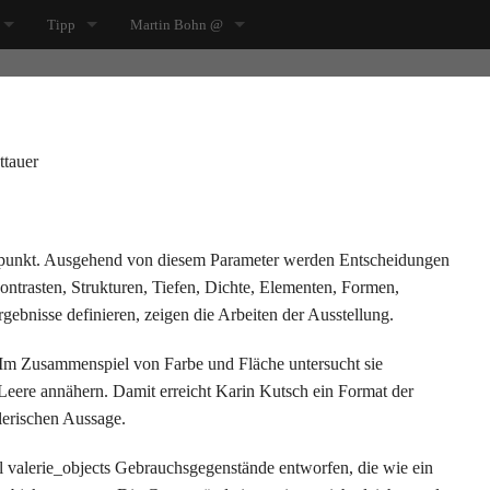
Tipp
Martin Bohn @
_tisch
WAS FÜR BLUMEN Ausstellung Siza Pavillon, Raketenstation Hombroic
editionformform
rtz Sehmaschinen
ge_aufbewahren
TRIADE TRINITATISKIRCHE KÖLN
rubylux
ttauer
hnsucht
ng_sitzen
Design/ MAKK/ Köln
instagram
 Ole Fischer Wo echte Freunde stehen....
ing_licht
Andres Bally Materialarbeiten Bergstation Hilden
Impressum
spunkt. Ausgehend von diesem Parameter werden Entscheidungen
 trifft Fälschung // Tonnenschwere Ekstase
s_weitere_gueter
Die Design Post Köln
Datenschutz
ntrasten, Strukturen, Tiefen, Dichte, Elementen, Formen,
rgebnisse definieren, zeigen die Arbeiten der Ausstellung.
Trojaner und Wolpertinger
kleine_ffs
. Im Zusammenspiel von Farbe und Fläche untersucht sie
morphosen
 Leere annähern. Damit erreicht Karin Kutsch ein Format der
lerischen Aussage.
e Gerhard Keramikobjekte
 valerie_objects Gebrauchsgegenstände entworfen, die wie ein
"