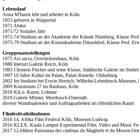
Lebenslauf
Anna M'barek lebt und arbeitet in Köln
1953 geboren in Wuppertal
1971 Abitur
1971/72 Soziales Jahr
1972-74 Studium an der Akademie der Künste Nürnberg, Klasse Prof
1975-79 Studium an der Kunstakademie Düsseldorf, Klasse Prof. Er
Gruppenausstellungen
1975 Ars sacra, Overstolzenhaus, Köln
1980 Interart Galerie Reich, Köln
1983 Clemens Fischer und seine Klasse, Städtische Galerie im Stutter
1997 10 Jahre Kultur im Palais, Palais Rastede, Oldenburg
2002 Im Studium bei Erwin Heerich, Wilhelm-Lehmbruck-Museum, 
2009 Kunstraum 27 im Bauhaus, Köln
2018 KiLo- Kunst, Lohmar
2019 Galerie Mönter, Meerbusch-Osterrath
diverse Wandmalereien und Auftragsarbeiten im öffentlichen Raum
Filmfestivalteilnahmen
2016 14. Afrika Film Festival Köln, Museum Ludwig
2016 KLEX, Kuala Lumpur Experimental Film, Video and Music Fes
2017 12.édition Panorama des cinémas du Maghreb et du Moyen-Or