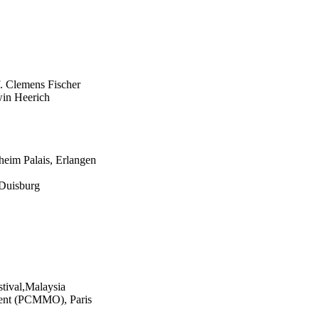
. Clemens Fischer
win Heerich
heim Palais, Erlangen
Duisburg
tival,Malaysia
ient (PCMMO), Paris