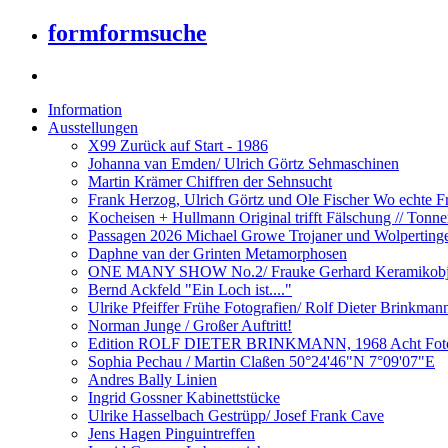
formformsuche
Information
Ausstellungen
X99 Zurück auf Start - 1986
Johanna van Emden/ Ulrich Görtz Sehmaschinen
Martin Krämer Chiffren der Sehnsucht
Frank Herzog, Ulrich Görtz und Ole Fischer Wo echte Fr
Kocheisen + Hullmann Original trifft Fälschung // Tonn
Passagen 2026 Michael Growe Trojaner und Wolperting
Daphne van der Grinten Metamorphosen
ONE MANY SHOW No.2/ Frauke Gerhard Keramikobj
Bernd Ackfeld "Ein Loch ist...."
Ulrike Pfeiffer Frühe Fotografien/ Rolf Dieter Brinkman
Norman Junge / Großer Auftritt!
Edition ROLF DIETER BRINKMANN, 1968 Acht Fotogr
Sophia Pechau / Martin Claßen 50°24'46"N 7°09'07"E
Andres Bally Linien
Ingrid Gossner Kabinettstücke
Ulrike Hasselbach Gestrüpp/ Josef Frank Cave
Jens Hagen Pinguintreffen