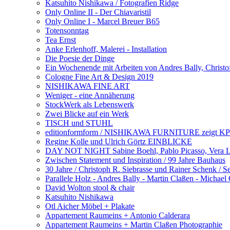
Katsuhito Nishikawa / Fotografien Ridge
Only Online II - Der Chiavaristil
Only Online I - Marcel Breuer B65
Totensonntag
Tea Ernst
Anke Erlenhoff, Malerei - Installation
Die Poesie der Dinge
Ein Wochenende mit Arbeiten von Andres Bally, Christo
Cologne Fine Art & Design 2019
NISHIKAWA FINE ART
Weniger - eine Annäherung
StockWerk als Lebenswerk
Zwei Blicke auf ein Werk
TISCH und STUHL
editionformform / NISHIKAWA FURNITURE zeigt KPM 
Regine Kolle und Ulrich Görtz EINBLICKE
DAY NOT NIGHT Sabine Boehl, Pablo Picasso, Vera 
Zwischen Statement und Inspiration / 99 Jahre Bauhaus
30 Jahre / Christoph R. Siebrasse und Rainer Schenk / S
Parallele Holz - Andres Bally - Martin Claßen - Michae
David Wolton stool & chair
Katsuhito Nishikawa
Otl Aicher Möbel + Plakate
Appartement Raumeins + Antonio Calderara
Appartement Raumeins + Martin Claßen Photographie