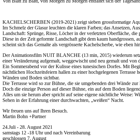
Von Blatt zu Blatt, von Morgen zu Morgen entfaltet sich der Tagesa
KACHELSCHERBEN (2019-2021) zeigt sieben grossformatige Aquarel
Im Schmelz der Glasur leuchten die klaren Farben; das Ansetzen, Auss
Landschaft: Sprünge, Risse, Löcher in der verletzten Oberfläche, di
Diese in der Zeit geformte Landschaft gibt dem kaum handgrossen, 
scheint sich das Gemalte als vergrösserte Kachelscherbe, wie eben hi
Der Animationsfilm NUIT BLANCHE (13 min, 2015) wiederum setzt au
einer Veränderung aufgemalt, weggewischt und neu gemalt und von 
Ein Sommerabend vor der Kulisse eines tunesischen Dorfes. Mit Beg
nächtlichen Hochzeitsfeiern hallen zu einer hochgelegenen Terrasse 
Wänden und Boden sichtbar.
Die Terrasse wird so zur Bühne, die sie umgebenden drei Wände zur 
Doch die einzige Person auf dieser Bühne, ein auf dem Boden liegende
Alles um sie herum aber spricht auf seine eigene nächtliche Weise: 
Sehen in der Erfahrung einer durchwachten, „weißen“ Nacht.
Wir freuen uns auf Ihren Besuch.
Martin Bohn +Partner
24.Juli - 28. August 2021
samstags 12 -18 Uhr und nach Vereinbarung
geschlossen 7. August