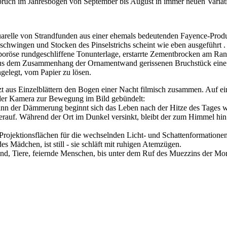
nbruch im Jahresbogen von September bis August in immer neuen Variat
le von Strandfunden aus einer ehemals bedeutenden Fayence-Produk
chwingen und Stocken des Pinselstrichs scheint wie eben ausgeführt . 
e poröse rundgeschliffene Tonunterlage, erstarrte Zementbrocken am Ran
aus dem Zusammenhang der Ornamentwand gerissenen Bruchstück eine e
ngelegt, vom Papier zu lösen.
s Einzelblättern den Bogen einer Nacht filmisch zusammen. Auf eine
der Kamera zur Bewegung im Bild gebündelt:
inn der Dämmerung beginnt sich das Leben nach der Hitze des Tages w
herauf. Während der Ort im Dunkel versinkt, bleibt der zum Himmel hin
Projektionsflächen für die wechselnden Licht- und Schattenformation
s Mädchen, ist still - sie schläft mit ruhigen Atemzügen.
Wind, Tiere, feiernde Menschen, bis unter dem Ruf des Muezzins der M