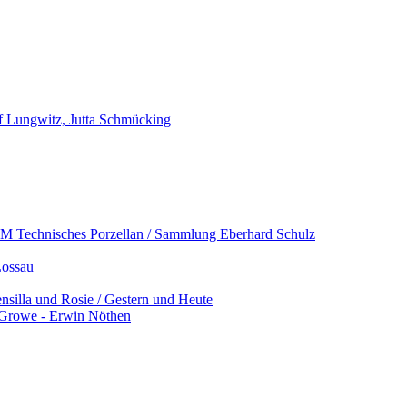
f Lungwitz, Jutta Schmücking
Technisches Porzellan / Sammlung Eberhard Schulz
Lossau
ensilla und Rosie / Gestern und Heute
l Growe - Erwin Nöthen