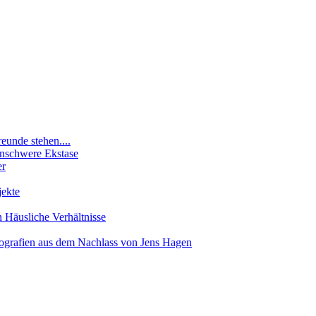
eunde stehen....
enschwere Ekstase
er
ekte
n Häusliche Verhältnisse
afien aus dem Nachlass von Jens Hagen