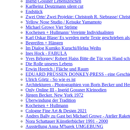
Ingrid Gossner Lebenszeichen
Karlheinz Deutzmann silent cut
Endstück
Zwei Orte/ Zwei Projekte: Christoph R. Siebrasse/ Chris
Yellow Nose Studio / Keisuke Yamamoto
Michael Growe Vier Ströme
Kocheisen + Hullmann/ Vereinte Individualisten
Karl Oskar Blase/ Es werden mehr Texte geschrieben als
Begreifen + Hängen
Im Dialog Kumiko Kurachi/Helga Weihs
Ines Hock - FABULA
Yves Bélorgey/ Robert Haiss Bitte die Tür von Hand sch
Die Rolle unseres Lebens
Erwin Heerich / Fläche und Raum
EDUARD PRÜSSEN DONKEY-PRESS - eine Geschichte 
Ulrich Görtz - So wie es ist
Architekturen - Photographien von Boris Becker und 
Only Online III - Ingrid Gossner Kleinodien
Jürgen Becker. New York 1972
Überwindung der Tradition
Kocheisen + Hullmann
Cologne Fine Art & Design 2021
Andres Bally zu Gast bei Michael Growe - Atelier Rake
Nora Schattauer Künstlerbücher 1991 - 2000
Ausstellung Anna M'barek UMGEBUNG