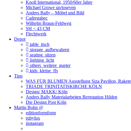
Knoll International, 1950/60er Jahre
Michael Growe up/toseven
Andres Bally – Möbel und Bild
Cadregabec
Wilhelm Braun-Feldweg
SH < 43 CM
Flechtwerk
Depot
table_tisch
storage_aufbewahren
seating_sitzen
lighting_licht
others_weitere_gueter
kids_kleine_ffs
Tipp
WAS FÜR BLUMEN Ausstellung Siza Pavillon, Rakete
TRIADE TRINITATISKIRCHE KÖLN
Design/ MAKK/ Köln
Andres Bally Materialarbeiten Bergstation Hilden
Die Design Post Köln
Martin Bohn @
editionformform
rubylux
instagram