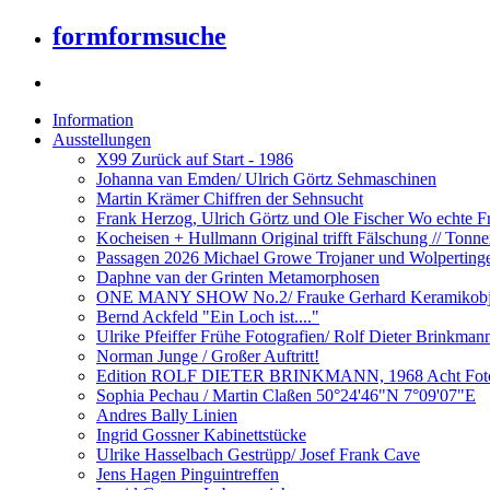
formformsuche
Information
Ausstellungen
X99 Zurück auf Start - 1986
Johanna van Emden/ Ulrich Görtz Sehmaschinen
Martin Krämer Chiffren der Sehnsucht
Frank Herzog, Ulrich Görtz und Ole Fischer Wo echte Fr
Kocheisen + Hullmann Original trifft Fälschung // Tonn
Passagen 2026 Michael Growe Trojaner und Wolperting
Daphne van der Grinten Metamorphosen
ONE MANY SHOW No.2/ Frauke Gerhard Keramikobj
Bernd Ackfeld "Ein Loch ist...."
Ulrike Pfeiffer Frühe Fotografien/ Rolf Dieter Brinkman
Norman Junge / Großer Auftritt!
Edition ROLF DIETER BRINKMANN, 1968 Acht Fotogr
Sophia Pechau / Martin Claßen 50°24'46"N 7°09'07"E
Andres Bally Linien
Ingrid Gossner Kabinettstücke
Ulrike Hasselbach Gestrüpp/ Josef Frank Cave
Jens Hagen Pinguintreffen