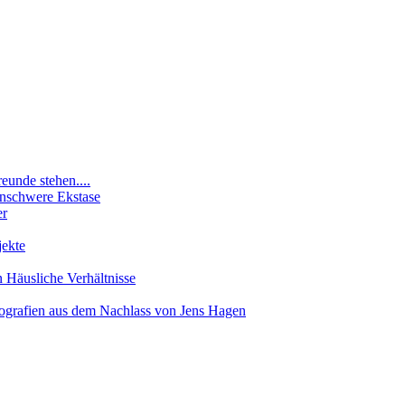
eunde stehen....
enschwere Ekstase
er
ekte
n Häusliche Verhältnisse
afien aus dem Nachlass von Jens Hagen