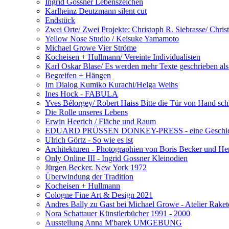
Ingrid Gossner Lebenszeichen
Karlheinz Deutzmann silent cut
Endstück
Zwei Orte/ Zwei Projekte: Christoph R. Siebrasse/ Chris
Yellow Nose Studio / Keisuke Yamamoto
Michael Growe Vier Ströme
Kocheisen + Hullmann/ Vereinte Individualisten
Karl Oskar Blase/ Es werden mehr Texte geschrieben als
Begreifen + Hängen
Im Dialog Kumiko Kurachi/Helga Weihs
Ines Hock - FABULA
Yves Bélorgey/ Robert Haiss Bitte die Tür von Hand sch
Die Rolle unseres Lebens
Erwin Heerich / Fläche und Raum
EDUARD PRÜSSEN DONKEY-PRESS - eine Geschichte 
Ulrich Görtz - So wie es ist
Architekturen - Photographien von Boris Becker und 
Only Online III - Ingrid Gossner Kleinodien
Jürgen Becker. New York 1972
Überwindung der Tradition
Kocheisen + Hullmann
Cologne Fine Art & Design 2021
Andres Bally zu Gast bei Michael Growe - Atelier Rake
Nora Schattauer Künstlerbücher 1991 - 2000
Ausstellung Anna M'barek UMGEBUNG