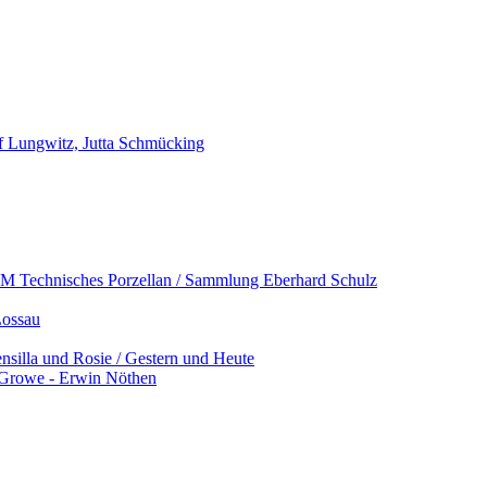
f Lungwitz, Jutta Schmücking
Technisches Porzellan / Sammlung Eberhard Schulz
Lossau
ensilla und Rosie / Gestern und Heute
l Growe - Erwin Nöthen