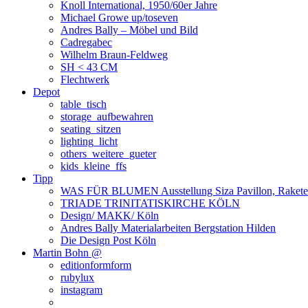
Knoll International, 1950/60er Jahre
Michael Growe up/toseven
Andres Bally – Möbel und Bild
Cadregabec
Wilhelm Braun-Feldweg
SH < 43 CM
Flechtwerk
Depot
table_tisch
storage_aufbewahren
seating_sitzen
lighting_licht
others_weitere_gueter
kids_kleine_ffs
Tipp
WAS FÜR BLUMEN Ausstellung Siza Pavillon, Rakete
TRIADE TRINITATISKIRCHE KÖLN
Design/ MAKK/ Köln
Andres Bally Materialarbeiten Bergstation Hilden
Die Design Post Köln
Martin Bohn @
editionformform
rubylux
instagram