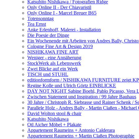
Katsuhito Nishikawa / Fotografien Ridge
Only Online II - Der Chiavaristil
Only Online I - Marcel Breuer B65
Totensonntag
Tea Ernst
Anke Erlenhoff, Malerei - Installation
Die Poesie der Dinge
Ein Wochenende mit Arbeiten von Andres Bally, Christo
Cologne Fine Art & Design 2019
NISHIKAWA FINE ART
Weniger - eine Annäherung
StockWerk als Lebenswerk
Zwei Blicke auf ein Werk
TISCH und STUHL
editionformform / NISHIKAWA FURNITURE zeigt KPM 
Regine Kolle und Ulrich Görtz EINBLICKE
DAY NOT NIGHT Sabine Boehl, Pablo Picasso, Vera 
Zwischen Statement und Inspiration / 99 Jahre Bauhaus
30 Jahre / Christoph R. Siebrasse und Rainer Schenk / S
Parallele Holz - Andres Bally - Martin Claßen - Michae
David Wolton stool & chair
Katsuhito Nishikawa
Otl Aicher Möbel + Plakate
Appartement Raumeins + Antonio Calderara
Appartement Raumeins + Martin Claßen Photographie