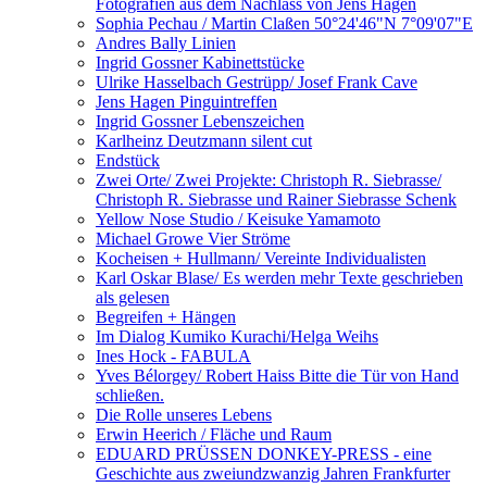
Fotografien aus dem Nachlass von Jens Hagen
Sophia Pechau / Martin Claßen 50°24'46"N 7°09'07"E
Andres Bally Linien
Ingrid Gossner Kabinettstücke
Ulrike Hasselbach Gestrüpp/ Josef Frank Cave
Jens Hagen Pinguintreffen
Ingrid Gossner Lebenszeichen
Karlheinz Deutzmann silent cut
Endstück
Zwei Orte/ Zwei Projekte: Christoph R. Siebrasse/
Christoph R. Siebrasse und Rainer Siebrasse Schenk
Yellow Nose Studio / Keisuke Yamamoto
Michael Growe Vier Ströme
Kocheisen + Hullmann/ Vereinte Individualisten
Karl Oskar Blase/ Es werden mehr Texte geschrieben
als gelesen
Begreifen + Hängen
Im Dialog Kumiko Kurachi/Helga Weihs
Ines Hock - FABULA
Yves Bélorgey/ Robert Haiss Bitte die Tür von Hand
schließen.
Die Rolle unseres Lebens
Erwin Heerich / Fläche und Raum
EDUARD PRÜSSEN DONKEY-PRESS - eine
Geschichte aus zweiundzwanzig Jahren Frankfurter