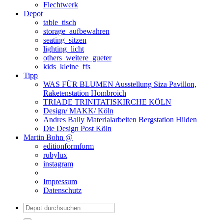
Flechtwerk
Depot
table_tisch
storage_aufbewahren
seating_sitzen
lighting_licht
others_weitere_gueter
kids_kleine_ffs
Tipp
WAS FÜR BLUMEN Ausstellung Siza Pavillon,
Raketenstation Hombroich
TRIADE TRINITATISKIRCHE KÖLN
Design/ MAKK/ Köln
Andres Bally Materialarbeiten Bergstation Hilden
Die Design Post Köln
Martin Bohn @
editionformform
rubylux
instagram
Impressum
Datenschutz