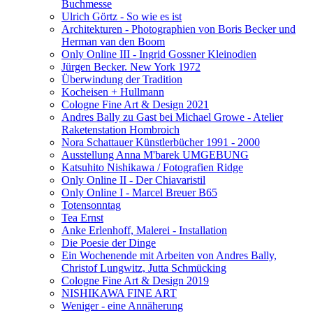
Buchmesse
Ulrich Görtz - So wie es ist
Architekturen - Photographien von Boris Becker und
Herman van den Boom
Only Online III - Ingrid Gossner Kleinodien
Jürgen Becker. New York 1972
Überwindung der Tradition
Kocheisen + Hullmann
Cologne Fine Art & Design 2021
Andres Bally zu Gast bei Michael Growe - Atelier
Raketenstation Hombroich
Nora Schattauer Künstlerbücher 1991 - 2000
Ausstellung Anna M'barek UMGEBUNG
Katsuhito Nishikawa / Fotografien Ridge
Only Online II - Der Chiavaristil
Only Online I - Marcel Breuer B65
Totensonntag
Tea Ernst
Anke Erlenhoff, Malerei - Installation
Die Poesie der Dinge
Ein Wochenende mit Arbeiten von Andres Bally,
Christof Lungwitz, Jutta Schmücking
Cologne Fine Art & Design 2019
NISHIKAWA FINE ART
Weniger - eine Annäherung