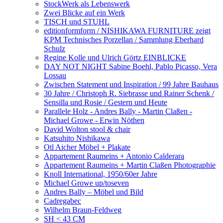
StockWerk als Lebenswerk
Zwei Blicke auf ein Werk
TISCH und STUHL
editionformform / NISHIKAWA FURNITURE zeigt
KPM Technisches Porzellan / Sammlung Eberhard
Schulz
Regine Kolle und Ulrich Görtz EINBLICKE
DAY NOT NIGHT Sabine Boehl, Pablo Picasso, Vera
Lossau
Zwischen Statement und Inspiration / 99 Jahre Bauhaus
30 Jahre / Christoph R. Siebrasse und Rainer Schenk /
Sensilla und Rosie / Gestern und Heute
Parallele Holz - Andres Bally - Martin Claßen -
Michael Growe - Erwin Nöthen
David Wolton stool & chair
Katsuhito Nishikawa
Otl Aicher Möbel + Plakate
Appartement Raumeins + Antonio Calderara
Appartement Raumeins + Martin Claßen Photographie
Knoll International, 1950/60er Jahre
Michael Growe up/toseven
Andres Bally – Möbel und Bild
Cadregabec
Wilhelm Braun-Feldweg
SH < 43 CM