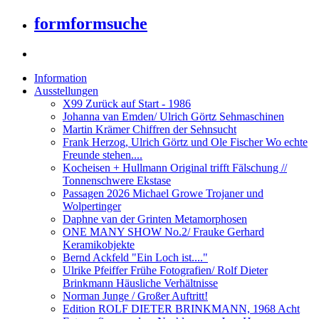
formformsuche
Information
Ausstellungen
X99 Zurück auf Start - 1986
Johanna van Emden/ Ulrich Görtz Sehmaschinen
Martin Krämer Chiffren der Sehnsucht
Frank Herzog, Ulrich Görtz und Ole Fischer Wo echte
Freunde stehen....
Kocheisen + Hullmann Original trifft Fälschung //
Tonnenschwere Ekstase
Passagen 2026 Michael Growe Trojaner und
Wolpertinger
Daphne van der Grinten Metamorphosen
ONE MANY SHOW No.2/ Frauke Gerhard
Keramikobjekte
Bernd Ackfeld "Ein Loch ist...."
Ulrike Pfeiffer Frühe Fotografien/ Rolf Dieter
Brinkmann Häusliche Verhältnisse
Norman Junge / Großer Auftritt!
Edition ROLF DIETER BRINKMANN, 1968 Acht