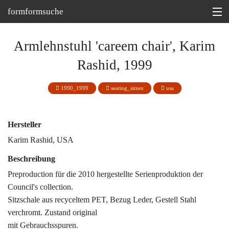
formformsuche
Information
Armlehnstuhl 'careem chair', Karim
Ausstellungen
Rashid, 1999
Depot
1990_1999
seating_sitzen
usa
Tipp
Martin Bohn @
Hersteller
Karim Rashid, USA
Beschreibung
Preproduction für die 2010 hergestellte Serienproduktion der
Council's collection.
Sitzschale aus recyceltem PET, Bezug Leder, Gestell Stahl
verchromt. Zustand original
mit Gebrauchsspuren.