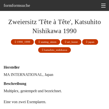
formformsuche
Information
Zweiersitz 'Tête à Tête', Katsuhito
Ausstellungen
Nishikawa 1990
Depot
1990_1999
seating_sitzen
art_kunst
japan
Tipp
katsuhito_nishikawa
Martin Bohn @
Hersteller
MA INTERNATIONAL, Japan
Beschreibung
Multiplex, gestempelt und bezeichnet.
Eine von zwei Exemplaren.