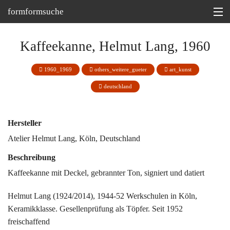
formformsuche
Information
Kaffeekanne, Helmut Lang, 1960
Ausstellungen
1960_1969
others_weitere_gueter
art_kunst
Depot
deutschland
Tipp
Hersteller
Martin Bohn @
Atelier Helmut Lang, Köln, Deutschland
Beschreibung
Kaffeekanne mit Deckel, gebrannter Ton, signiert und datiert
Helmut Lang (1924/2014), 1944-52 Werkschulen in Köln,
Keramikklasse. Gesellenprüfung als Töpfer. Seit 1952
freischaffend