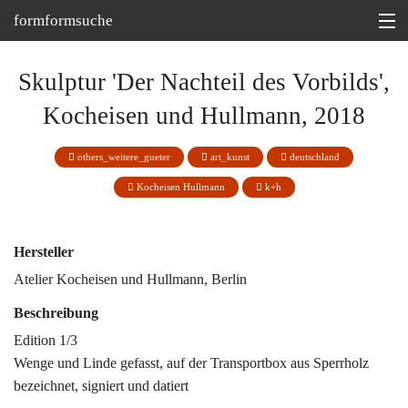
formformsuche
Information
Skulptur 'Der Nachteil des Vorbilds',
Ausstellungen
Kocheisen und Hullmann, 2018
Depot
others_weitere_gueter
art_kunst
deutschland
Tipp
Kocheisen Hullmann
k+h
Martin Bohn @
Hersteller
Atelier Kocheisen und Hullmann, Berlin
Beschreibung
Edition 1/3
Wenge und Linde gefasst, auf der Transportbox aus Sperrholz
bezeichnet, signiert und datiert