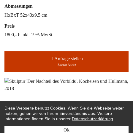
Abmessungen
HxBxT 52x43x9,5 cm
Preis
1800,- € inkl. 19% MwSt.
Anfrage stellen
Request Article
Martin Bohn bei:
Diese Webseite benutzt Cookies. Wenn Sie die Webseite weiter
nutzen, gehen wir von Ihrem Einverständnis aus. Weitere
Informationen finden Sie in unserer
Datenschutzerklärung
.
editionformform
rubylux
Ok