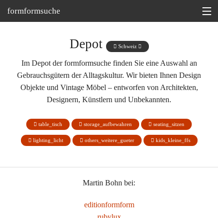
formformsuche
Information
Depot
Schweiz
Ausstellungen
Im Depot der formformsuche finden Sie eine Auswahl an
Gebrauchsgütern der Alltagskultur. Wir bieten Ihnen Design
Depot
Objekte und Vintage Möbel – entworfen von Architekten,
Tipp
Designern, Künstlern und Unbekannten.
Martin Bohn @
table_tisch
storage_aufbewahren
seating_sitzen
lighting_licht
others_weitere_gueter
kids_kleine_ffs
Martin Bohn bei:
editionformform
rubylux