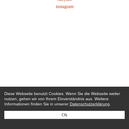
instagram
Diese Webseite benutzt Cookies. Wenn Sie die Webseite weiter
nutzen, gehen wir von Ihrem Einverständnis aus. Weitere
Informationen finden Sie in unserer
Datenschutzerklärung
.
Ok