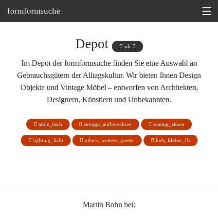
formformsuche
Information
Depot
wk
Ausstellungen
Im Depot der formformsuche finden Sie eine Auswahl an
Gebrauchsgütern der Alltagskultur. Wir bieten Ihnen Design
Depot
Objekte und Vintage Möbel – entworfen von Architekten,
Tipp
Designern, Künstlern und Unbekannten.
Martin Bohn @
table_tisch
storage_aufbewahren
seating_sitzen
lighting_licht
others_weitere_gueter
kids_kleine_ffs
Schaukelstuhl 'WKS 7', Arno Lambrecht, 1953
Martin Bohn bei: