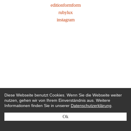
editionformform
rubylux
instagram
Diese Webseite benutzt Cookies. Wenn Sie die Webseite weiter
nutzen, gehen wir von Ihrem Einverständnis aus. Weitere
Informationen finden Sie in unserer
Datenschutzerklärung
.
Ok