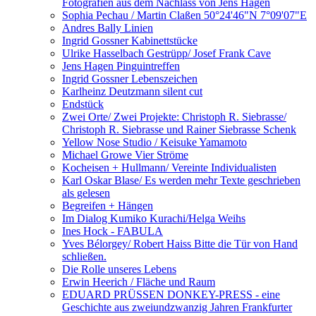
Fotografien aus dem Nachlass von Jens Hagen
Sophia Pechau / Martin Claßen 50°24'46"N 7°09'07"E
Andres Bally Linien
Ingrid Gossner Kabinettstücke
Ulrike Hasselbach Gestrüpp/ Josef Frank Cave
Jens Hagen Pinguintreffen
Ingrid Gossner Lebenszeichen
Karlheinz Deutzmann silent cut
Endstück
Zwei Orte/ Zwei Projekte: Christoph R. Siebrasse/
Christoph R. Siebrasse und Rainer Siebrasse Schenk
Yellow Nose Studio / Keisuke Yamamoto
Michael Growe Vier Ströme
Kocheisen + Hullmann/ Vereinte Individualisten
Karl Oskar Blase/ Es werden mehr Texte geschrieben
als gelesen
Begreifen + Hängen
Im Dialog Kumiko Kurachi/Helga Weihs
Ines Hock - FABULA
Yves Bélorgey/ Robert Haiss Bitte die Tür von Hand
schließen.
Die Rolle unseres Lebens
Erwin Heerich / Fläche und Raum
EDUARD PRÜSSEN DONKEY-PRESS - eine
Geschichte aus zweiundzwanzig Jahren Frankfurter