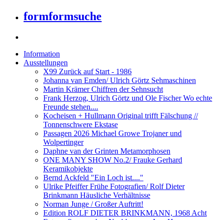
formformsuche
Information
Ausstellungen
X99 Zurück auf Start - 1986
Johanna van Emden/ Ulrich Görtz Sehmaschinen
Martin Krämer Chiffren der Sehnsucht
Frank Herzog, Ulrich Görtz und Ole Fischer Wo echte
Freunde stehen....
Kocheisen + Hullmann Original trifft Fälschung //
Tonnenschwere Ekstase
Passagen 2026 Michael Growe Trojaner und
Wolpertinger
Daphne van der Grinten Metamorphosen
ONE MANY SHOW No.2/ Frauke Gerhard
Keramikobjekte
Bernd Ackfeld "Ein Loch ist...."
Ulrike Pfeiffer Frühe Fotografien/ Rolf Dieter
Brinkmann Häusliche Verhältnisse
Norman Junge / Großer Auftritt!
Edition ROLF DIETER BRINKMANN, 1968 Acht