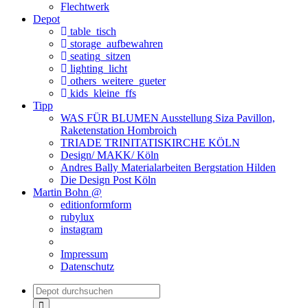
Flechtwerk
Depot
table_tisch
storage_aufbewahren
seating_sitzen
lighting_licht
others_weitere_gueter
kids_kleine_ffs
Tipp
WAS FÜR BLUMEN Ausstellung Siza Pavillon,
Raketenstation Hombroich
TRIADE TRINITATISKIRCHE KÖLN
Design/ MAKK/ Köln
Andres Bally Materialarbeiten Bergstation Hilden
Die Design Post Köln
Martin Bohn @
editionformform
rubylux
instagram
Impressum
Datenschutz