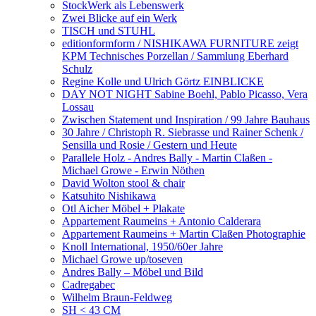
StockWerk als Lebenswerk
Zwei Blicke auf ein Werk
TISCH und STUHL
editionformform / NISHIKAWA FURNITURE zeigt
KPM Technisches Porzellan / Sammlung Eberhard
Schulz
Regine Kolle und Ulrich Görtz EINBLICKE
DAY NOT NIGHT Sabine Boehl, Pablo Picasso, Vera
Lossau
Zwischen Statement und Inspiration / 99 Jahre Bauhaus
30 Jahre / Christoph R. Siebrasse und Rainer Schenk /
Sensilla und Rosie / Gestern und Heute
Parallele Holz - Andres Bally - Martin Claßen -
Michael Growe - Erwin Nöthen
David Wolton stool & chair
Katsuhito Nishikawa
Otl Aicher Möbel + Plakate
Appartement Raumeins + Antonio Calderara
Appartement Raumeins + Martin Claßen Photographie
Knoll International, 1950/60er Jahre
Michael Growe up/toseven
Andres Bally – Möbel und Bild
Cadregabec
Wilhelm Braun-Feldweg
SH < 43 CM