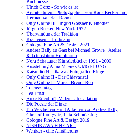
Buchmesse
Ulrich Görtz - So wie es ist
Architekturen - Photographien von Boris Becker und
Herman van den Boom
Only Online III - Ingrid Gossner Kleinodien
Jürgen Becker. New York 1972
Überwindung der Tradition
Kocheisen + Hullmann
Cologne Fine Art & Design 2021
Andres Bally zu Gast bei Michael Growe - Atelier
Raketenstation Hombroich
Nora Schattauer Künstlerbücher 1991 - 2000
Ausstellung Anna M'barek UMGEBUNG
Katsuhito Nishikawa / Fotografien Ridge
Only Online II - Der Chiavaristil
Only Online I - Marcel Breuer B65
Totensonntag
Tea Ernst
Anke Erlenhoff, Malerei - Installation
Die Poesie der Dinge
Ein Wochenende mit Arbeiten von Andres Bally,
Christof Lungwitz, Jutta Schmücking
Cologne Fine Art & Design 2019
NISHIKAWA FINE ART
Weniger - eine Annäherung