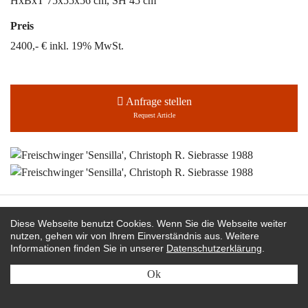
HxBxT 75x55x56 cm, SH 45 cm
Preis
2400,- € inkl. 19% MwSt.
Anfrage stellen
Request Article
Martin Bohn bei:
Diese Webseite benutzt Cookies. Wenn Sie die Webseite weiter
nutzen, gehen wir von Ihrem Einverständnis aus. Weitere
editionformform
Informationen finden Sie in unserer
Datenschutzerklärung
.
rubylux
Ok
instagram