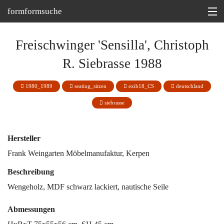
formformsuche
Information
Freischwinger 'Sensilla', Christoph
Ausstellungen
R. Siebrasse 1988
Depot
1980_1989
seating_sitzen
exib18_CS
deutschland
Tipp
siebrasse
Martin Bohn @
Hersteller
Frank Weingarten Möbelmanufaktur, Kerpen
Beschreibung
Wengeholz, MDF schwarz lackiert, nautische Seile
Abmessungen