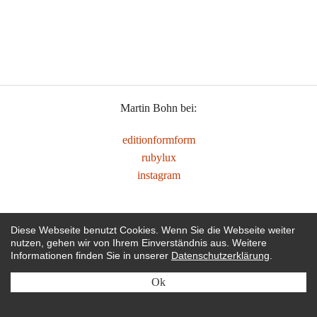
Bank 'blaue Vorreiter', Christoph R. Siebrasse 1990
Freischwinger 'Sensilla', Christoph R. Siebrasse 1988
Schreib- und Lesekanzel 'Freidenker', Christoph R. Siebrasse 1988
Martin Bohn bei:
editionformform
rubylux
instagram
Diese Webseite benutzt Cookies. Wenn Sie die Webseite weiter
nutzen, gehen wir von Ihrem Einverständnis aus. Weitere
Informationen finden Sie in unserer
Datenschutzerklärung
.
Ok