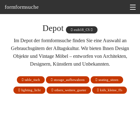
formformsuche
Information
Depot
exib18_CS
Ausstellungen
Im Depot der formformsuche finden Sie eine Auswahl an
Gebrauchsgütern der Alltagskultur. Wir bieten Ihnen Design
Depot
Objekte und Vintage Möbel – entworfen von Architekten,
Tipp
Designern, Künstlern und Unbekannten.
Martin Bohn @
table_tisch
storage_aufbewahren
seating_sitzen
lighting_licht
others_weitere_gueter
kids_kleine_ffs
Skulptur 'Contemplation', Christoph R. Siebrasse 1988
Hocker 'Stolz', Christoph R. Siebrasse 1990