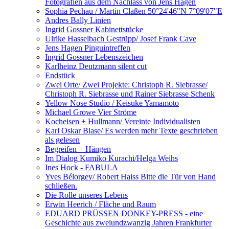
Fotografien aus dem Nachlass von Jens Hagen
Sophia Pechau / Martin Claßen 50°24'46"N 7°09'07"E
Andres Bally Linien
Ingrid Gossner Kabinettstücke
Ulrike Hasselbach Gestrüpp/ Josef Frank Cave
Jens Hagen Pinguintreffen
Ingrid Gossner Lebenszeichen
Karlheinz Deutzmann silent cut
Endstück
Zwei Orte/ Zwei Projekte: Christoph R. Siebrasse/
Christoph R. Siebrasse und Rainer Siebrasse Schenk
Yellow Nose Studio / Keisuke Yamamoto
Michael Growe Vier Ströme
Kocheisen + Hullmann/ Vereinte Individualisten
Karl Oskar Blase/ Es werden mehr Texte geschrieben
als gelesen
Begreifen + Hängen
Im Dialog Kumiko Kurachi/Helga Weihs
Ines Hock - FABULA
Yves Bélorgey/ Robert Haiss Bitte die Tür von Hand
schließen.
Die Rolle unseres Lebens
Erwin Heerich / Fläche und Raum
EDUARD PRÜSSEN DONKEY-PRESS - eine
Geschichte aus zweiundzwanzig Jahren Frankfurter