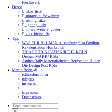
Flechtwerk
Depot
table_tisch
storage_aufbewahren
seating_sitzen
lighting_licht
others_weitere_gueter
kids_kleine_ffs
Tipp
WAS FÜR BLUMEN Ausstellung Siza Pavillon,
Raketenstation Hombroich
TRIADE TRINITATISKIRCHE KÖLN
Design/ MAKK/ Köln
Andres Bally Materialarbeiten Bergstation Hilden
Die Design Post Köln
Martin Bohn @
editionformform
rubylux
instagram
Impressum
Datenschutz