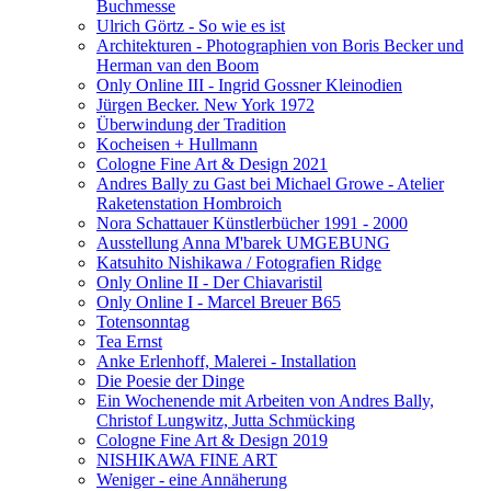
Buchmesse
Ulrich Görtz - So wie es ist
Architekturen - Photographien von Boris Becker und
Herman van den Boom
Only Online III - Ingrid Gossner Kleinodien
Jürgen Becker. New York 1972
Überwindung der Tradition
Kocheisen + Hullmann
Cologne Fine Art & Design 2021
Andres Bally zu Gast bei Michael Growe - Atelier
Raketenstation Hombroich
Nora Schattauer Künstlerbücher 1991 - 2000
Ausstellung Anna M'barek UMGEBUNG
Katsuhito Nishikawa / Fotografien Ridge
Only Online II - Der Chiavaristil
Only Online I - Marcel Breuer B65
Totensonntag
Tea Ernst
Anke Erlenhoff, Malerei - Installation
Die Poesie der Dinge
Ein Wochenende mit Arbeiten von Andres Bally,
Christof Lungwitz, Jutta Schmücking
Cologne Fine Art & Design 2019
NISHIKAWA FINE ART
Weniger - eine Annäherung