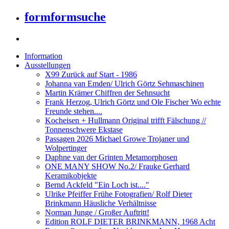
formformsuche
Information
Ausstellungen
X99 Zurück auf Start - 1986
Johanna van Emden/ Ulrich Görtz Sehmaschinen
Martin Krämer Chiffren der Sehnsucht
Frank Herzog, Ulrich Görtz und Ole Fischer Wo echte
Freunde stehen....
Kocheisen + Hullmann Original trifft Fälschung //
Tonnenschwere Ekstase
Passagen 2026 Michael Growe Trojaner und
Wolpertinger
Daphne van der Grinten Metamorphosen
ONE MANY SHOW No.2/ Frauke Gerhard
Keramikobjekte
Bernd Ackfeld "Ein Loch ist...."
Ulrike Pfeiffer Frühe Fotografien/ Rolf Dieter
Brinkmann Häusliche Verhältnisse
Norman Junge / Großer Auftritt!
Edition ROLF DIETER BRINKMANN, 1968 Acht