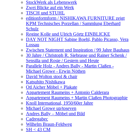
StockWerk als Lebenswerk
Zwei Blicke auf ein Werk
TISCH und STUHL
editionformform / NISHIKAWA FURNITURE zeigt
KPM Technisches Porzellan / Sammlung Eberhard
Schulz
Regine Kolle und Ulrich Görtz EINBLICKE
DAY NOT NIGHT Sabine Boehl, Pablo Picasso, Vera
Lossau
Zwischen Statement und Inspiration / 99 Jahre Bauhaus
30 Jahre / Christoph R. Siebrasse und Rainer Schenk /
Sensilla und Rosie / Gestern und Heute
Parallele Holz - Andres Bally - Martin Claßen -
Michael Growe - Erwin Nöthen
David Wolton stool & chair
Katsuhito Nishikawa
Otl Aicher Möbel + Plakate
Appartement Raumeins + Antonio Calderara
Appartement Raumeins + Martin Claßen Photographie
Knoll International, 1950/60er Jahre
Michael Growe up/toseven
Andres Bally – Möbel und Bild
Cadregabec
Wilhelm Braun-Feldweg
SH < 43 CM