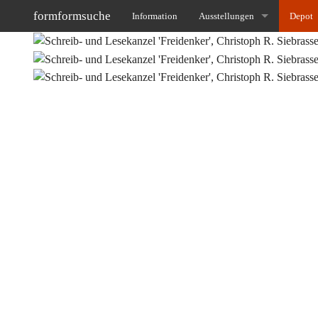
formformsuche
Information
Ausstellungen
Depot
X99 Zurück auf Start - 1986
table
Johanna van Emden/ Ulrich Gö
stora
Martin Krämer Chiffren der Se
seati
Frank Herzog, Ulrich Görtz und
light
Kocheisen + Hullmann Original
other
Passagen 2026 Michael Growe 
kids_
Daphne van der Grinten Meta
ONE MANY SHOW No.2/ Frauk
Bernd Ackfeld "Ein Loch ist....