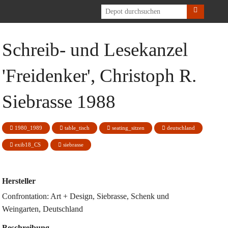
h
Schreib- und Lesekanzel
'Freidenker', Christoph R.
Siebrasse 1988
1980_1989
table_tisch
seating_sitzen
deutschland
exib18_CS
siebrasse
Hersteller
Confrontation: Art + Design, Siebrasse, Schenk und
Weingarten, Deutschland
Beschreibung