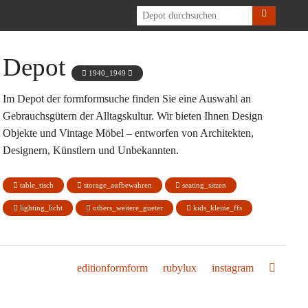
h
Depot
1940_1949
Im Depot der formformsuche finden Sie eine Auswahl an
Gebrauchsgütern der Alltagskultur. Wir bieten Ihnen Design
Objekte und Vintage Möbel – entworfen von Architekten,
Designern, Künstlern und Unbekannten.
table_tisch
storage_aufbewahren
seating_sitzen
lighting_licht
others_weitere_gueter
kids_kleine_ffs
editionformform
rubylux
instagram