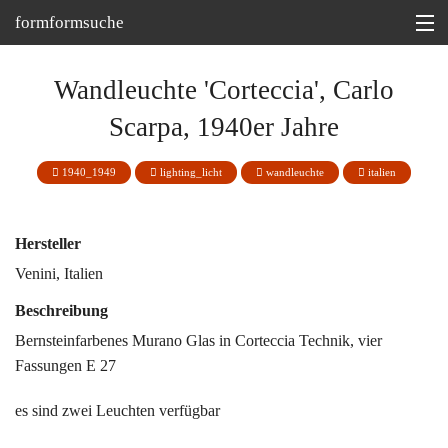
formformsuche
Information
Wandleuchte 'Corteccia', Carlo
Ausstellungen
Scarpa, 1940er Jahre
Depot
1940_1949
lighting_licht
wandleuchte
italien
Tipp
Martin Bohn @
Hersteller
Venini, Italien
Beschreibung
Bernsteinfarbenes Murano Glas in Corteccia Technik, vier
Fassungen E 27
es sind zwei Leuchten verfügbar