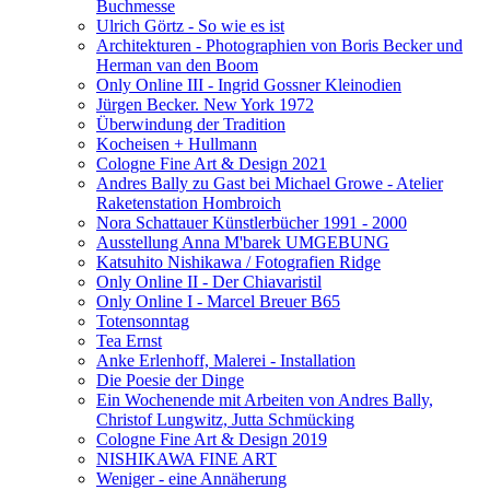
Buchmesse
Ulrich Görtz - So wie es ist
Architekturen - Photographien von Boris Becker und
Herman van den Boom
Only Online III - Ingrid Gossner Kleinodien
Jürgen Becker. New York 1972
Überwindung der Tradition
Kocheisen + Hullmann
Cologne Fine Art & Design 2021
Andres Bally zu Gast bei Michael Growe - Atelier
Raketenstation Hombroich
Nora Schattauer Künstlerbücher 1991 - 2000
Ausstellung Anna M'barek UMGEBUNG
Katsuhito Nishikawa / Fotografien Ridge
Only Online II - Der Chiavaristil
Only Online I - Marcel Breuer B65
Totensonntag
Tea Ernst
Anke Erlenhoff, Malerei - Installation
Die Poesie der Dinge
Ein Wochenende mit Arbeiten von Andres Bally,
Christof Lungwitz, Jutta Schmücking
Cologne Fine Art & Design 2019
NISHIKAWA FINE ART
Weniger - eine Annäherung