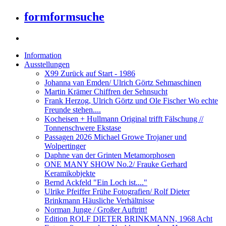
formformsuche
Information
Ausstellungen
X99 Zurück auf Start - 1986
Johanna van Emden/ Ulrich Görtz Sehmaschinen
Martin Krämer Chiffren der Sehnsucht
Frank Herzog, Ulrich Görtz und Ole Fischer Wo echte
Freunde stehen....
Kocheisen + Hullmann Original trifft Fälschung //
Tonnenschwere Ekstase
Passagen 2026 Michael Growe Trojaner und
Wolpertinger
Daphne van der Grinten Metamorphosen
ONE MANY SHOW No.2/ Frauke Gerhard
Keramikobjekte
Bernd Ackfeld "Ein Loch ist...."
Ulrike Pfeiffer Frühe Fotografien/ Rolf Dieter
Brinkmann Häusliche Verhältnisse
Norman Junge / Großer Auftritt!
Edition ROLF DIETER BRINKMANN, 1968 Acht