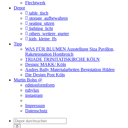
Flechtwerk
Depot
table_tisch
storage_aufbewahren
seating_sitzen
lighting_licht
others_weitere_gueter
kids_kleine_ffs
Tipp
WAS FÜR BLUMEN Ausstellung Siza Pavillon,
Raketenstation Hombroich
TRIADE TRINITATISKIRCHE KÖLN
Design/ MAKK/ Köln
Andres Bally Materialarbeiten Bergstation Hilden
Die Design Post Köln
Martin Bohn @
editionformform
rubylux
instagram
Impressum
Datenschutz