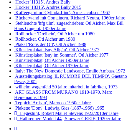
Hocker '11315', Andres Bally
Hocker '18315', Andres Bally 2015
Kaffeegarnitur 'Cylinda-Line', Arne Jacobsen 1967
Bücherwand mit Containern, Richard Neutra, 1960er Jahre
Stehleuchte 'hfg ulm', zugeschrieben: Otl Aicher, Max Bill,
Hans Gugelot, 1950er Jahre
Rollhocker 'Dreibein', Otl Aicher um 1980
Rollhocker, Otl Aicher um 1980
Plakat 'Rotis der Ort', Otl Aicher 1988
Künstlerplakat 'Isny Allgäu', Otl Aicher 1977
Künstlerplakat 'Isny im Sommer', Otl Aicher 1977
Künstlerplakat, Otl Aicher 1950er Jahre
Künstlerplakat, Otl Aicher 1970er Jahre
Italy: The New Domestic Landscape, Emilio Ambasz 1972
Ausstellungskatalog 'IL RUMORE DEL TEMPO', Gaetano
Pesce, 2005
wilhelm wagenfeld 50 jahre mitarbeit in fabriken, 1973
ART GLASS FROM MURANO 1910-1970, Marc
Heiremanns 1993
Teppich 'Artisan', Marocco 1950er Jahre
Plakette 'Dom', Ludwig Gies (1867-1966) 1965
Liegestuhl, Robert Mallet-Stevens 1923/2010er Jahre
Halbrenner 'Modell 44', Stoewer GREIF, 1920er Jahre