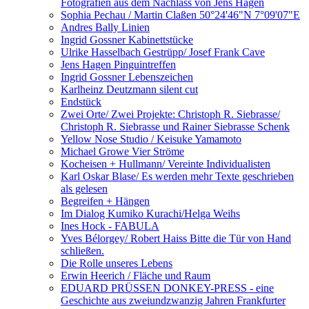
Fotografien aus dem Nachlass von Jens Hagen
Sophia Pechau / Martin Claßen 50°24'46"N 7°09'07"E
Andres Bally Linien
Ingrid Gossner Kabinettstücke
Ulrike Hasselbach Gestrüpp/ Josef Frank Cave
Jens Hagen Pinguintreffen
Ingrid Gossner Lebenszeichen
Karlheinz Deutzmann silent cut
Endstück
Zwei Orte/ Zwei Projekte: Christoph R. Siebrasse/
Christoph R. Siebrasse und Rainer Siebrasse Schenk
Yellow Nose Studio / Keisuke Yamamoto
Michael Growe Vier Ströme
Kocheisen + Hullmann/ Vereinte Individualisten
Karl Oskar Blase/ Es werden mehr Texte geschrieben
als gelesen
Begreifen + Hängen
Im Dialog Kumiko Kurachi/Helga Weihs
Ines Hock - FABULA
Yves Bélorgey/ Robert Haiss Bitte die Tür von Hand
schließen.
Die Rolle unseres Lebens
Erwin Heerich / Fläche und Raum
EDUARD PRÜSSEN DONKEY-PRESS - eine
Geschichte aus zweiundzwanzig Jahren Frankfurter