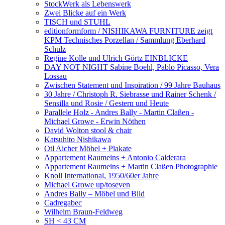
StockWerk als Lebenswerk
Zwei Blicke auf ein Werk
TISCH und STUHL
editionformform / NISHIKAWA FURNITURE zeigt
KPM Technisches Porzellan / Sammlung Eberhard
Schulz
Regine Kolle und Ulrich Görtz EINBLICKE
DAY NOT NIGHT Sabine Boehl, Pablo Picasso, Vera
Lossau
Zwischen Statement und Inspiration / 99 Jahre Bauhaus
30 Jahre / Christoph R. Siebrasse und Rainer Schenk /
Sensilla und Rosie / Gestern und Heute
Parallele Holz - Andres Bally - Martin Claßen -
Michael Growe - Erwin Nöthen
David Wolton stool & chair
Katsuhito Nishikawa
Otl Aicher Möbel + Plakate
Appartement Raumeins + Antonio Calderara
Appartement Raumeins + Martin Claßen Photographie
Knoll International, 1950/60er Jahre
Michael Growe up/toseven
Andres Bally – Möbel und Bild
Cadregabec
Wilhelm Braun-Feldweg
SH < 43 CM