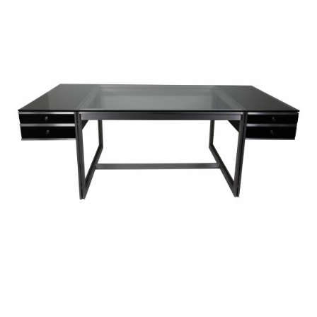
Armlehnstuhl 'Caprichair', Hannes Wettstein, 1990
Schreibtisch 'WK 465', wohl Preben Fabricius und Jorgen Kastholm
1960er Jahre
Schreibtisch 'B65' Variante, Marcel Breuer 1929
Kinderbett 'Bauhaus', Schweden 1936