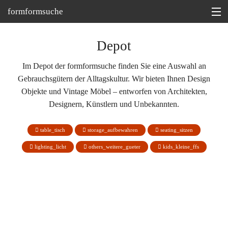
formformsuche
Information
Depot
Ausstellungen
Im Depot der formformsuche finden Sie eine Auswahl an
Gebrauchsgütern der Alltagskultur. Wir bieten Ihnen Design
Depot
Objekte und Vintage Möbel – entworfen von Architekten,
Tipp
Designern, Künstlern und Unbekannten.
Martin Bohn @
table_tisch
storage_aufbewahren
seating_sitzen
lighting_licht
others_weitere_gueter
kids_kleine_ffs
Skulptur 'Zehn Hedonisten', Ulrich Görtz, 2004
Skulptur ,Sessel', Ulrich Görtz, 2010